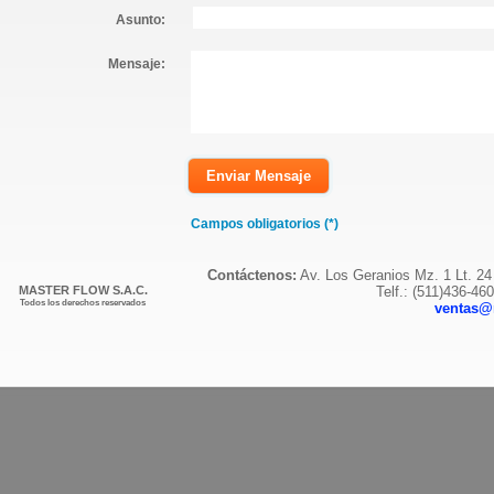
Asunto:
Mensaje:
Campos obligatorios (*)
Contáctenos:
Av. Los Geranios Mz. 1 Lt. 24
MASTER FLOW S.A.C.
Telf.: (511)436-46
Todos los derechos reservados
ventas@